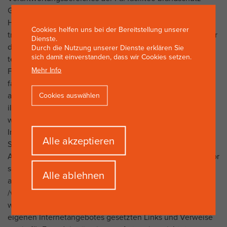
GmbH und des Autors liegen, würde eine
Haftungsverpflichtung ausschließlich in dem Fall in Kraft
Cookies helfen uns bei der Bereitstellung unserer
treten, in dem die Fa. facilitec-brandschutz GmbH und oder
Dienste.
der Autor von den Inhalten Kenntnis hat und es ihm
Durch die Nutzung unserer Dienste erklären Sie
sich damit einverstanden, dass wir Cookies setzen.
technisch möglich und zumutbar wäre, die Nutzung im
Mehr Info
Falle rechtswidriger Inhalte zu verhindern. Die Firma
facilitec-brandschutz GmbH und der Autor erklärt hiermit
ausdrücklich, dass zum Zeitpunkt der Linksetzung keine
Cookies auswählen
illegalen Inhalte auf den zu verlinkenden Seiten erkennbar
waren. Auf die aktuelle und zukünftige Gestaltung, die
Inhalte oder die Urheberschaft der verlinkten/verknüpften
Withdraw
Alle akzeptieren
Seiten haben die Fa. facilitec-brandschutz GmbH und der
consent
Autor keinerlei Einfluss. Deshalb distanzieren sich der Autor
sowie die Fa. facilitec-brandschutz GmbH hiermit
Alle ablehnen
ausdrücklich von allen Inhalten aller verlinkten
/verknüpften Seiten, die nach der Linksetzung verändert
wurden. Diese Feststellung gilt für alle innerhalb des
eigenen Internetangebotes gesetzten Links und Verweise